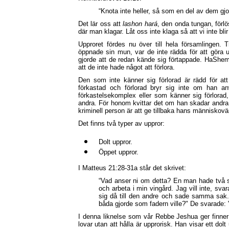
“Knota inte heller, så som en del av dem g
Det lär oss att
lashon hará
, den onda tungan, förlös
där man klagar. Låt oss inte klaga så att vi inte bl
Upproret fördes nu över till hela församlingen. 
öppnade sin mun, var de inte rädda för att göra u
gjorde att de redan kände sig förtappade. HaShem 
att de inte hade något att förlora.
Den som inte känner sig förlorad är rädd för at
förkastad och förlorad bryr sig inte om han a
förkastelsekomplex eller som känner sig förlorad,
andra. För honom kvittar det om han skadar andra.
kriminell person är att ge tillbaka hans människovär
Det finns två typer av uppror:
Dolt uppror.
Öppet uppror.
I Matteus 21:28-31a står det skrivet:
“Vad anser ni om detta? En man hade två sö
och arbeta i min vingård. Jag vill inte, s
sig då till den andre och sade samma sak.
båda gjorde som fadern ville?" De svarade: 
I denna liknelse som vår Rebbe Jeshua ger finner
lovar utan att hålla är upprorisk. Han visar ett dol