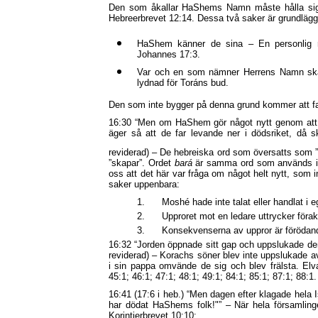
Den som åkallar HaShems Namn måste hålla sig b
Hebreerbrevet 12:14. Dessa två saker är grundläg
HaShem känner de sina – En personlig
Johannes 17:3.
Var och en som nämner Herrens Namn skall h
lydnad för Toráns bud.
Den som inte bygger på denna grund kommer att falla
16:30 “Men om HaShem gör något nytt genom att 
äger så att de far levande ner i dödsriket, då 
reviderad) – De hebreiska ord som översatts som ”
”skapar”. Ordet
bará
är samma ord som används i 1
oss att det här var fråga om något helt nytt, som i
saker uppenbara:
1.
Moshé hade inte talat eller handlat i e
2.
Upproret mot en ledare uttrycker för
3.
Konsekvenserna av uppror är förödan
16:32 “Jorden öppnade sitt gap och uppslukade dem
reviderad) – Korachs söner blev inte uppslukade a
i sin pappa omvände de sig och blev frälsta. Elv
45:1; 46:1; 47:1; 48:1; 49:1; 84:1; 85:1; 87:1; 88:1.
16:41 (17:6 i heb.) “Men dagen efter klagade hela
har dödat HaShems folk!"” – När hela församlinge
Korintierbrevet 10:10: