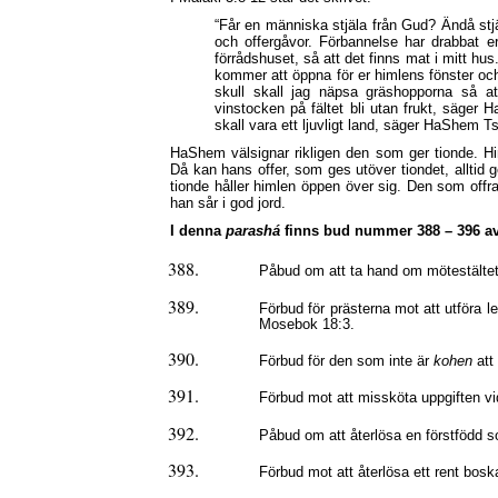
“Får en människa stjäla från Gud? Ändå stjäl
och offergåvor. Förbannelse har drabbat er, 
förrådshuset, så att det finns mat i mitt h
kommer att öppna för er himlens fönster och 
skull skall jag näpsa gräshopporna så att
vinstocken på fältet bli utan frukt, säger H
skall vara ett ljuvligt land, säger HaShem T
HaShem välsignar rikligen den som ger tionde. Hi
Då kan hans offer, som ges utöver tiondet, alltid
tionde håller himlen öppen över sig. Den som offrar
han sår i god jord.
I denna
parashá
finns bud nummer 388 – 396 av
Påbud om att ta hand om mötestälte
Förbud för prästerna mot att utföra le
Mosebok 18:3.
Förbud för den som inte är
kohen
att
Förbud mot att missköta uppgiften v
Påbud om att återlösa en förstfödd 
Förbud mot att återlösa ett rent bos