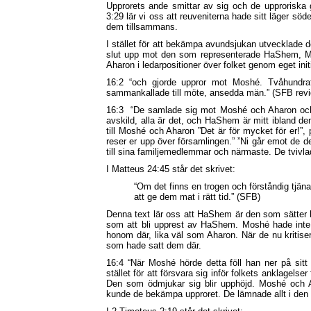
Upprorets ande smittar av sig och de upprorisk
3:29 lär vi oss att reuveniterna hade sitt läger sö
dem tillsammans.
I stället för att bekämpa avundsjukan utvecklade de
slut upp mot den som representerade HaShem, Mos
Aharon i ledarpositioner över folket genom eget initi
16:2 “och gjorde uppror mot Moshé. Tvåhundraf
sammankallade till möte, ansedda män.” (SFB revid
16:3
“De samlade sig mot Moshé och Aharon och s
avskild, alla är det, och HaShem är mitt ibland d
till Moshé och Aharon ”Det är för mycket för er!”,
reser er upp över församlingen.” ”Ni går emot de 
till sina familjemedlemmar och närmaste. De tvivla
I Matteus 24:45 står det skrivet:
“Om det finns en trogen och förståndig tjänar
att ge dem mat i rätt tid.” (SFB)
Denna text lär oss att HaShem är den som sätter 
som att bli upprest av HaShem. Moshé hade inte
honom där, lika väl som Aharon. När de nu kritise
som hade satt dem där.
16:4 “När Moshé hörde detta föll han ner på sitt
stället för att försvara sig inför folkets anklagel
Den som ödmjukar sig blir upphöjd. Moshé och 
kunde de bekämpa upproret. De lämnade allt i den