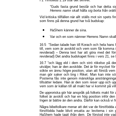
I 2 Timoteus 2:19 står det skrivet:
“Guds fasta grund består och har detta sig
Herrens namn skall hålla sig borta från orät
Vid kritiska tillfällen när allt ställs mot sin spets 
som finns på denna grund har två budskap:
HaShem känner de sina.
Var och en som nämner Herrens Namn skall hå
16:5
“Sedan talade han till Korach och hela han
till, vem som är avskild och vem som får komma i
reviderad) – Denna text har att göra med det f
reviderad) Det andra budskapet finns i vers 21, s
16:7 “och lägg eld i dem och strö rökelse på
utväljer, han är den avskilde. Det är för mycket för
sökte en ännu högre position, utan att förstå vem 
man gör saker och ting i Riket. Man kan inte sö
Posterna fås inte genom mänskliga ansträngning
tillsätter ledare. Han är den som reser upp och up
vem som är källan till all makt har vi kommit på vil
De upproriska gör här anspråk på folkets makt för a
folket är avskilt och har en hög position inför den 
Ingen är bättre än den andra. Därför kan också vi f
Några bibeltolkare menar att det var de förstföd
förstfödda hade blivit ersatta av leviterna i sin
HaShem hade tagit ifrån dem. De förstod inte vad