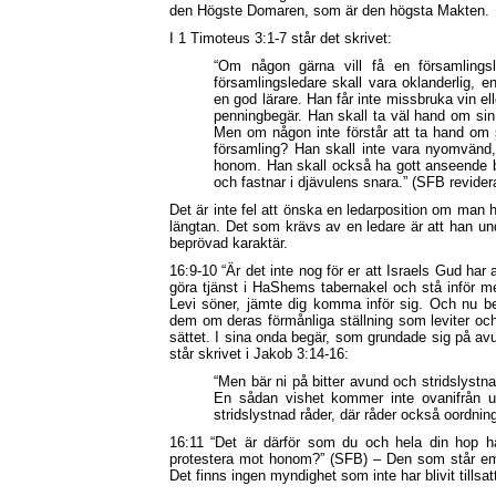
den Högste Domaren, som är den högsta Makten.
I 1 Timoteus 3:1-7 står det skrivet:
“Om någon gärna vill få en församlings
församlingsledare skall vara oklanderlig, e
en god lärare. Han får inte missbruka vin ell
penningbegär. Han skall ta väl hand om sin f
Men om någon inte förstår att ta hand om 
församling? Han skall inte vara nyomvänd
honom. Han skall också ha gott anseende bl
och fastnar i djävulens snara.” (SFB revider
Det är inte fel att önska en ledarposition om man h
längtan. Det som krävs av en ledare är att han u
beprövad karaktär.
16:9-10 “Är det inte nog för er att Israels Gud har 
göra tjänst i HaShems tabernakel och stå inför me
Levi söner, jämte dig komma inför sig. Och nu b
dem om deras förmånliga ställning som leviter och 
sättet. I sina onda begär, som grundade sig på avu
står skrivet i Jakob 3:14-16:
“Men bär ni på bitter avund och stridslystnad
En sådan vishet kommer inte ovanifrån ut
stridslystnad råder, där råder också oordnin
16:11 “Det är därför som du och hela din hop 
protestera mot honom?” (SFB) – Den som står em
Det finns ingen myndighet som inte har blivit tillsa