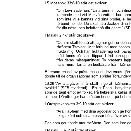
I 5 Mosebok 33:8-10 står det skrivet:
“Om Levi sade han: "Dina tummim och dina 
kämpade med vid Merivás vatten, han som s
som inte ville kännas vid sina bröder, ej he
förbund höll de. De skall lära Jaakov dina f
för din näsa, och heloffer på ditt altare.” (S
I Malaki 2:4-7 står det skrivet:
“Och ni skall förstå att jag har gett er denn
HaShem Tsevaot. Mitt förbund med honom var
frukta mig. Och han fruktade mig och bävad
orätt fanns på hans läppar. I frid och u
från deras missgärningar. Ty prästens läp
hans mun. Han är en budbärare från HaShem
Eftersom en del av prästernas och leviternas tjänst
tionde till de organisationer som sprider Toráundervi
18:29 “Av alla gåvor ni får skall ni ge åt HaShem a
avskild.” (SFB reviderad) – Enligt Rashi, betyder de
som de tagit emot av folket. På hebreiska kallas 
alltihop. Därefter ger han prästen tiondet, på hebr
I Ordspråksboken 3:9-10 står det skrivet:
“Ära HaShem med dina ägodelar och ge honom 
riklig skörd och dina pressar flöda över av v
Den som ger tionde ärar HaShem. Den som inte ger
I Malaki 3:8-12 står det skrivet: