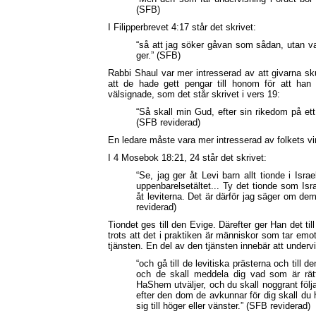
(SFB)
I Filipperbrevet 4:17 står det skrivet:
“så att jag söker gåvan som sådan, utan vad 
ger.” (SFB)
Rabbi Shaul var mer intresserad av att givarna sku
att de hade gett pengar till honom för att han
välsignade, som det står skrivet i vers 19:
“Så skall min Gud, efter sin rikedom på ett
(SFB reviderad)
En ledare måste vara mer intresserad av folkets vi
I 4 Mosebok 18:21, 24 står det skrivet:
“Se, jag ger åt Levi barn allt tionde i Israe
uppenbarelsetältet... Ty det tionde som Is
åt leviterna. Det är därför jag säger om de
reviderad)
Tiondet ges till den Evige. Därefter ger Han det til
trots att det i praktiken är människor som tar emot
tjänsten. En del av den tjänsten innebär att underv
“och gå till de levitiska prästerna och till 
och de skall meddela dig vad som är rät
HaShem utväljer, och du skall noggrant följa
efter den dom de avkunnar för dig skall du 
sig till höger eller vänster.” (SFB reviderad)