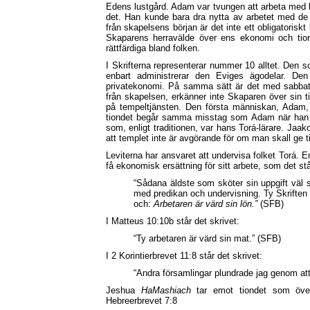
Edens lustgård. Adam var tvungen att arbeta med k
det. Han kunde bara dra nytta av arbetet med de a
från skapelsens början är det inte ett obligatoriskt
Skaparens herravälde över ens ekonomi och tiondeg
rättfärdiga bland folken.
I Skrifterna representerar nummer 10 alltet. Den s
enbart administrerar den Eviges ägodelar. De
privatekonomi. På samma sätt är det med sabba
från skapelsen, erkänner inte Skaparen över sin t
på tempeltjänsten. Den första människan, Adam,
tiondet begår samma misstag som Adam när han åt
som, enligt traditionen, var hans Torá-lärare. Jaa
att templet inte är avgörande för om man skall ge ti
Leviterna har ansvaret att undervisa folket Torá. En
få ekonomisk ersättning för sitt arbete, som det st
“Sådana äldste som sköter sin uppgift väl 
med predikan och undervisning. Ty Skriften
och:
Arbetaren är värd sin lön.”
(SFB)
I Matteus 10:10b står det skrivet:
“Ty arbetaren är värd sin mat.” (SFB)
I 2 Korintierbrevet 11:8 står det skrivet:
“Andra församlingar plundrade jag genom att 
Jeshua
HaMashiach
tar emot tiondet som övers
Hebreerbrevet 7:8