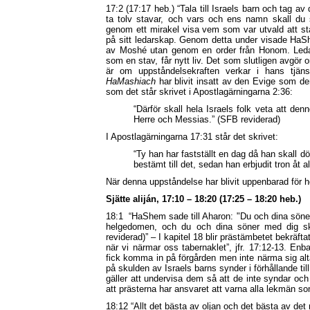
17:2 (17:17 heb.) “Tala till Israels barn och tag a
ta tolv stavar, och vars och ens namn skall du
genom ett mirakel visa vem som var utvald att stå
på sitt ledarskap. Genom detta under visade HaShe
av Moshé utan genom en order från Honom. Leda
som en stav, får nytt liv. Det som slutligen avgör 
är om uppståndelsekraften verkar i hans tjän
HaMashiach
har blivit insatt av den Evige som 
som det står skrivet i Apostlagärningarna 2:36:
“Därför skall hela Israels folk veta att de
Herre och Messias
.” (SFB reviderad)
I Apostlagärningarna 17:31 står det skrivet:
“Ty han har fastställt en dag då han skall
bestämt till det, sedan han erbjudit tron å
När denna uppståndelse har blivit uppenbarad för 
Sjätte aliján, 17:10 – 18:20 (17:25 – 18:20 heb.)
18:1
“HaShem sade till Aharon: "Du och dina söner
helgedomen, och du och dina söner med dig ska
reviderad)” – I kapitel 18 blir prästämbetet bekräft
när vi närmar oss tabernaklet”, jfr. 17:12-13. Enb
fick komma in på förgården men inte närma sig alt
på skulden av Israels barns synder i förhållande ti
gäller att undervisa dem så att de inte syndar oc
att prästerna har ansvaret att varna alla lekmän s
18:12 “Allt det bästa av oljan och det bästa av de