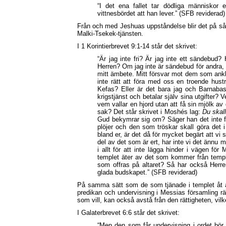
“I det ena fallet tar dödliga människor
vittnesbördet att han lever.” (SFB reviderad)
Från och med Jeshuas uppståndelse blir det på så sä
Malki-Tsekek-tjänsten.
I 1 Korintierbrevet 9:1-14 står det skrivet:
“Är jag inte fri? Är jag inte ett sändebud? 
Herren? Om jag inte är sändebud för andra, så ä
mitt ämbete. Mitt försvar mot dem som anklag
inte rätt att föra med oss en troende hust
Kefas? Eller är det bara jag och Barnabas 
krigstjänst och betalar själv sina utgifter? 
vem vallar en hjord utan att få sin mjölk 
sak? Det står skrivet i Moshés lag:
Du skall
Gud bekymrar sig om? Säger han det inte för
plöjer och den som tröskar skall göra det i
bland er, är det då för mycket begärt att vi 
del av det som är ert, har inte vi det ännu m
i allt för att inte lägga hinder i vägen fö
templet äter av det som kommer från templet
som offras på altaret? Så har också Herren
glada budskapet.” (SFB reviderad)
På samma sätt som de som tjänade i templet åt av
predikan och undervisning i Messias församling rät
som vill, kan också avstå från den rättigheten, vi
I Galaterbrevet 6:6 står det skrivet:
“Men den som får undervisning i ordet bör 