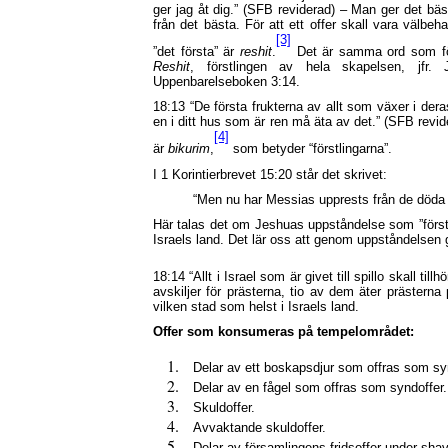
ger jag åt dig.” (SFB reviderad) – Man ger det bäst
från det bästa. För att ett offer skall vara välb
[3]
”det första” är
reshit
.
Det är samma ord som fö
Reshit
, förstlingen av hela skapelsen, jfr.
Uppenbarelseboken 3:14.
18:13 “De första frukterna av allt som växer i der
en i ditt hus som är ren må äta av det.” (SFB revi
[4]
är
bikurim
,
som betyder “förstlingarna”.
I 1 Korintierbrevet 15:20 står det skrivet:
“Men nu har Messias upprests från de döda 
Här talas det om Jeshuas uppståndelse som ”förstli
Israels land. Det lär oss att genom uppståndelsen g
18:14 “Allt i Israel som är givet till spillo skall til
avskiljer för prästerna, tio av dem äter prästerna 
vilken stad som helst i Israels land.
Offer som konsumeras på tempelområdet:
Delar av ett boskapsdjur som offras som sy
Delar av en fågel som offras som syndoffer.
Skuldoffer.
Avvaktande skuldoffer.
Delar av församlingens fridsoffer under shav