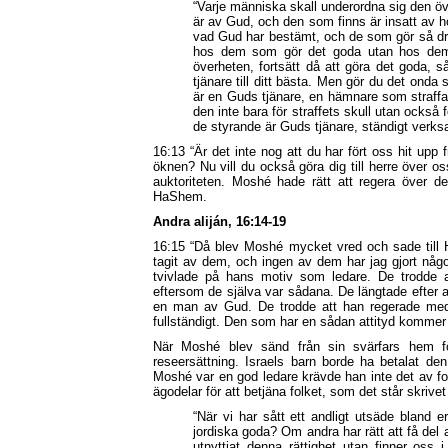
“Varje människa skall underordna sig den öv
är av Gud, och den som finns är insatt av 
vad Gud har bestämt, och de som gör så dra
hos dem som gör det goda utan hos dem s
överheten, fortsätt då att göra det goda,
tjänare till ditt bästa. Men gör du det onda 
är en Guds tjänare, en hämnare som straff
den inte bara för straffets skull utan också 
de styrande är Guds tjänare, ständigt verks
16:13 “Är det inte nog att du har fört oss hit upp 
öknen? Nu vill du också göra dig till herre över os
auktoriteten. Moshé hade rätt att regera över de
HaShem.
Andra aliján, 16:14-19
16:15 “Då blev Moshé mycket vred och sade till H
tagit av dem, och ingen av dem har jag gjort någo
tvivlade på hans motiv som ledare. De trodde 
eftersom de själva var sådana. De längtade efter a
en man av Gud. De trodde att han regerade med
fullständigt. Den som har en sådan attityd kommer ald
När Moshé blev sänd från sin svärfars hem för
reseersättning. Israels barn borde ha betalat 
Moshé var en god ledare krävde han inte det av folke
ägodelar för att betjäna folket, som det står skrivet
“När vi har sått ett andligt utsäde bland e
jordiska goda? Om andra har rätt att få del 
utnyttjat denna rättighet utan finner oss 