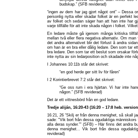
budskap.” (SFB reviderad)
“ingen av dem har jag gjort något ont” – Dessa or
personlig nytta eller skadar folket är en perfekt 
av folket och sedan säger han att han inte har gj
varje tillfälle för att inte skada någon i folket. Vil
En ledare måste gå igenom många kritiska tillfäll
mellan två eller flera negativa alternativ. Om man v
det andra alternativet blir det förlust å andra sid
om han är en bra eller dålig ledare. Den som tar ett
bra ledare. Den som tar ett beslut som orsakar förlu
inte nytta av sin ledarposition och skadade inte n
I Johannes 10:11b står det skrivet:
“en god herde ger sitt liv för fåren”
I 2 Korintierbrevet 7:2 står det skrivet:
“Ge oss rum i era hjärtan. Vi har inte han
någon.” (SFB reviderad)
Det är ett vittnesbörd från en god ledare.
Tredje aliján, 16:20-43 (16:20 – 17:8 heb. version
16:21, 26 “Skilj er från denna menighet, så skall 
sade: "Vik bort från dessa ogudaktiga människors tä
alla deras synder.”” (SFB) – Här finns det andra bu
denna menighet... Vik bort från dessa ogudaktig
reviderad)