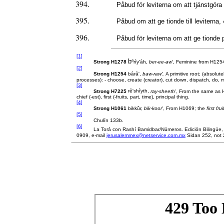
Påbud för leviterna om att tjänstgör
Påbud om att ge tionde till leviterna
Påbud för leviterna om att ge tionde
[1]
e
b
Strong H1278
rîy'âh,
ber-ee-aw',
Feminine from H125
[2]
Strong H1254
bârâ',
baw-raw',
A primitive root; (absolute
processes): - choose, create (creator), cut down, dispatch, do, m
[3]
Strong H7225
rê'shîyth,
ray-sheeth',
From the same as 
chief (-est), first (-fruits, part, time), principal thing.
[4]
Strong H1061
bikkûr,
bik-koor',
From H1069; the
first
frui
[5]
Chulín 133b
.
[6]
La Torá con Rashí Bamidbar/Números. Edición Bilingüe, E
0909, e-mail
jerusalemmex@netservice.com.mx
Sidan 252, not 