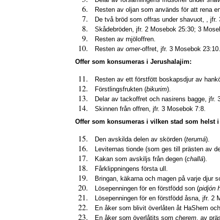
Resten av oljan som används för att rena en
De två bröd som offras under shavuot, , jfr
Skådebröden, jfr. 2 Mosebok 25:30; 3 Mose
Resten av mjöloffren.
Resten av
omer
-offret, jfr. 3 Mosebok 23:10
Offer som konsumeras i Jerushalajim:
Resten av ett förstfött boskapsdjur av han
Förstlingsfrukten (
bikurim
).
Delar av tackoffret och nasirens bagge, jfr
Skinnen från offren, jfr. 3 Mosebok 7:8.
Offer som konsumeras i vilken stad som helst i 
Den avskilda delen av skörden (
terumá
).
Leviternas tionde (som ges till prästen av de
Kakan som avskiljs från degen (
challá
).
Fårklippningens första ull.
Bringan, käkarna och magen på varje djur som 
Lösepenningen för en förstfödd son (
pidjón 
Lösepenningen för en förstfödd åsna, jfr. 2
En åker som blivit överlåten åt HaShem och s
En åker som överlåtits som
cherem
, av prä