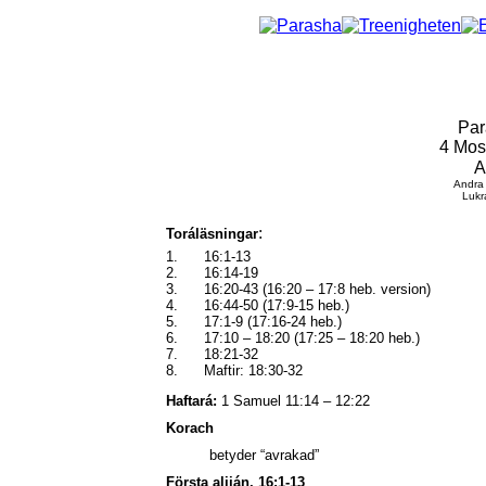
Par
4 Mo
A
Andra
Lukra
:
Toráläsningar
1.
16:1-13
2.
16:14-19
3.
16:20-43 (16:20 – 17:8 heb. version)
4.
16:44-50 (17:9-15 heb.)
5.
17:1-9 (17:16-24 heb.)
6.
17:10 – 18:20 (17:25 – 18:20 heb.)
7.
18:21-32
8.
Maftir: 18:30-32
Haftará:
1 Samuel 11:14 – 12:22
Korach
betyder “avrakad”
Första aliján, 16:1-13