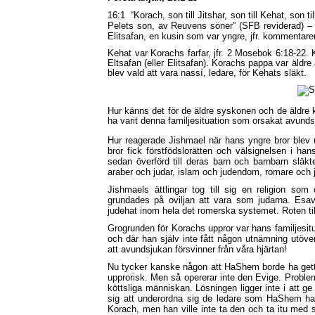
16:1
“Korach, son till Jitshar, son till Kehat, son
Pelets son, av Reuvens söner” (SFB reviderad) – K
Elitsafan, en kusin som var yngre, jfr. kommentare
Kehat var Korachs farfar, jfr. 2 Mosebok 6:18-22. Ko
Eltsafan (eller Elitsafan). Korachs pappa var äldr
blev vald att vara nassí, ledare, för Kehats släkt.
Hur känns det för de äldre syskonen och de äldre 
ha varit denna familjesituation som orsakat avunds
Hur reagerade Jishmael när hans yngre bror blev
bror fick förstfödslorätten och välsignelsen i ha
sedan överförd till deras barn och barnbarn släkt
araber och judar, islam och judendom, romare och 
Jishmaels ättlingar tog till sig en religion 
grundades på oviljan att vara som judarna. Esav
judehat inom hela det romerska systemet. Roten til
Grogrunden för Korachs uppror var hans familjesi
och där han själv inte fått någon utnämning utöver d
att avundsjukan försvinner från våra hjärtan!
Nu tycker kanske någon att HaShem borde ha gett Ko
upprorisk. Men så opererar inte den Evige. Proble
köttsliga människan. Lösningen ligger inte i att g
sig att underordna sig de ledare som HaShem ha
Korach, men han ville inte ta den och ta itu med sy