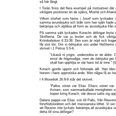
så här långt.
I Torán finns det flera exempel på motsatsen där 
viktigare positioner än de själva, Moshé och Aharo
Vilken storhet som fanns i Josef som lyckades in
samma avundsjuka och bråk som han själv hade upp
bekämpa och utplåna all form av avundsjuka från si
På samma sätt lyckades Korachs ättlingar bryta slä
Skrifterna. De var ju leviter och de fick viktiga
Krönikeboken 6:33-38. Den som är nöjd och trogen
får stor lön. Om vi ödmjukar oss under HaShems m
skrivet i 1 Petrus 5:5-6:
“Likaså ni yngre, underordna er de äldre. 
emot de högmodiga, men de ödmjuka ger
skall han upphöja er när hans tid är inne.” (
Korach gjorde uppror och förlorade allt. Han bl
honom i hans upproriska ande. Men några få av ha
I 4 Mosebok 26:8-9 står det skrivet:
“Pallus söner var Eliav. Eliavs söner v
Aviram, som sammankallade menigheten so
hopen kring Korach, när dessa satte sig u
Datans pappa var Eliav, son till Pallu, från Reuven
förstfödslorätten och det messianska löftet. Vi s
att Reuven inte lyckats bekämpa all avundsjuka och
detta till sina ättlingar?