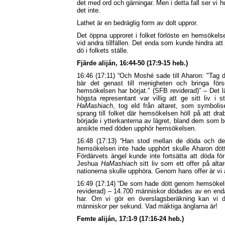
det med ord och gärningar. Men i detta fall ser v
det inte.
Lathet är en bedräglig form av dolt uppror.
Det öppna upproret i folket förlöste en hemsökel
vid andra tillfällen. Det enda som kunde hindra att 
dö i folkets ställe.
Fjärde aliján, 16:44-50 (17:9-15 heb.)
16:46 (17:11) “Och Moshé sade till Aharon: "Tag di
bär det genast till menigheten och bringa för
hemsökelsen har börjat.” (SFB reviderad)” – Det l
högsta representant var villig att ge sitt liv i 
HaMashiach
, tog eld från altaret, som symbolis
sprang till folket där hemsökelsen höll på att d
började i ytterkanterna av lägret, bland dem som b
ansikte med döden upphör hemsökelsen.
16:48 (17:13) “Han stod mellan de döda och d
hemsökelsen inte hade upphört skulle Aharon dött. D
Fördärvets ängel kunde inte fortsätta att döda f
Jeshua
HaMashiach
sitt liv som ett offer på alt
nationerna skulle upphöra. Genom hans offer är vi a
16:49 (17:14) “De som hade dött genom hemsökels
reviderad)
– 14.700 människor dödades av en enda ä
har. Om vi gör en överslagsberäkning kan vi d
människor per sekund. Vad mäktiga änglarna är!
Femte aliján, 17:1-9 (17:16-24 heb.)