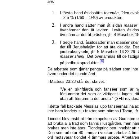
.
aní
I första hand åsidosätts
terumán
, ”den avsk
– 2,5 % (1/60 – 1/40) av produkten.
I andra hand sätter man åt sidan
maaser
överlämnar den åt leviten. Leviten åsidos
överlämnar det åt prästen, jfr. 4 Mosebok 18
I tredje hand, åsidosätter man
maaser
shen
det till Jerushalajim för att äta det där. D
jordbrukscykeln, jfr. 5 Mosebok 14:22-26.
maaser
shení
. Det överlämnas till de fatti
[6]
på jordbruksprodukter.
De arbetare som tjänar pengar på sådant som inte 
även under det sjunde året.
I Matteus 23:23 står det skrivet:
“Ve er, skriftlärda och fariséer som är
försummar det som är viktigast i lagen: rä
utan att försumma det andra.” (SFB revider
I detta fall backade Messias upp fariséernas hala
inte bara landets sju frukter som nämns i Torán, jf
Tiondet blev instiftat från skapelsen av Gud som 
att bruka alla träd som fanns i lustgården, men han
brukas men inte ätas. Tiondeprincipen innebär att
Den som arbetar 40 timmar i veckan arbetar 4 timm
ord motsvarar tiondet 4 timmars arbete. Arbetaren