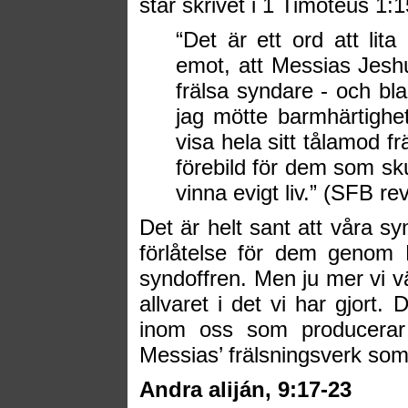
står skrivet i 1 Timoteus 1:
“Det är ett ord att lita
emot, att Messias Jeshua
frälsa syndare - och bl
jag mötte barmhärtighet
visa hela sitt tålamod f
förebild för dem som sk
vinna evigt liv.” (SFB re
Det är helt sant att våra sy
förlåtelse för dem genom 
syndoffren. Men ju mer vi v
allvaret i det vi har gjort
inom oss som producerar 
Messias’ frälsningsverk som
Andra aliján,
9:17-23