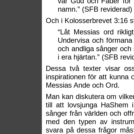
vår Gud och Fader för 
namn.” (SFB reviderad)
Och i Kolosserbrevet 3:16 st
“Låt Messias ord riklig
Undervisa och förmana
och andliga sånger och
i era hjärtan.” (SFB revi
Dessa två texter visar os
inspirationen för att kunna 
Messias Ande och Ord.
Man kan diskutera om vilke
till att lovsjunga HaShem i 
sånger från världen och offr
med den typen av instrum
svara på dessa frågor måst