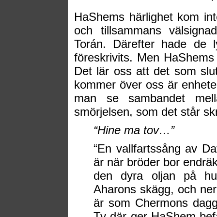
HaShems härlighet kom int
och tillsammans välsigna
Torán. Därefter hade de l
föreskrivits. Men HaShems h
Det lär oss att det som slu
kommer över oss är enhete
man se sambandet mella
smörjelsen, som det står skr
“Hine ma tov…”
“En vallfartssång av Dav
är när bröder bor endräk
den dyra oljan på huv
Aharons skägg, och ner
är som Chermons dagg 
Ty där ger HaShem befall