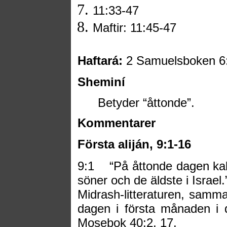
11:33-47
Maftir: 11:45-47
Haftará:
2 Samuelsboken 6:1
Sheminí
Betyder “åttonde”.
Kommentarer
Första aliján,
9:1-16
9:1
“På åttonde dagen kal
söner och de äldste i Israel
Midrash-litteraturen, samm
dagen i första månaden i d
Mosebok 40:2, 17.