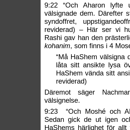
9:22 “Och Aharon lyfte 
välsignade dem. Därefter s
syndoffret, uppstigandeo
reviderad) – Här ser vi hu
Rashi gav han den prästerl
kohanim
, som finns i 4 Mose
“Må HaShem välsigna d
låta sitt ansikte lysa 
HaShem vända sitt ansikt
reviderad)
Däremot säger Nachman
välsignelse.
9:23
“Och Moshé och Aha
Sedan gick de ut igen och
HaShems härlighet för allt