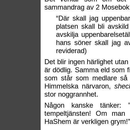
sammandrag av 2 Mosebok 29
“Där skall jag uppenba
platsen skall bli avskil
avskilja uppenbarelsetä
hans söner skall jag avs
reviderad)
Det blir ingen härlighet utan
är dödlig. Samma eld som fi
som står som medlare så a
Himmelska närvaron,
shec
stor noggrannhet.
Någon kanske tänker: ”
tempeltjänsten! Om man b
HaShem är verkligen grym!