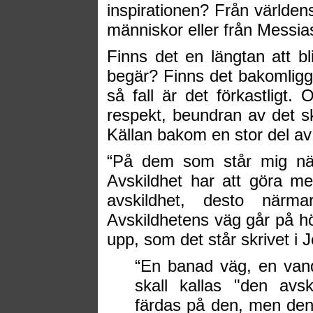
inspirationen? Från världen
människor eller från Messi
Finns det en längtan att b
begär? Finns det bakomligga
så fall är det förkastligt.
respekt, beundran av det sk
Källan bakom en stor del av 
“På dem som står mig när
Avskildhet har att göra 
avskildhet, desto nä
Avskildhetens väg går på hö
upp, som det står skrivet i 
“En banad väg, en vand
skall kallas "den avs
färdas på den, men den 