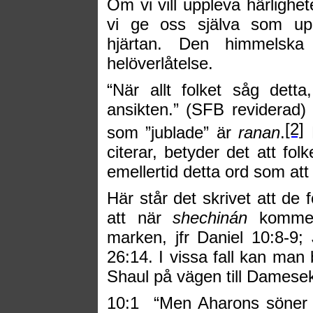
Om vi vill uppleva härlighe
vi ge oss själva som upp
hjärtan. Den himmelsk
helöverlåtelse.
“När allt folket såg dett
ansikten.” (SFB reviderad)
[2]
som ”jublade” är
ranan
.
E
citerar, betyder det att fol
emellertid detta ord som att 
Här står det skrivet att de 
att när
shechinán
kommer 
marken, jfr Daniel 10:8-9;
26:14. I vissa fall kan man 
Shaul på vägen till Damesek
10:1
“
Men Aharons söner N