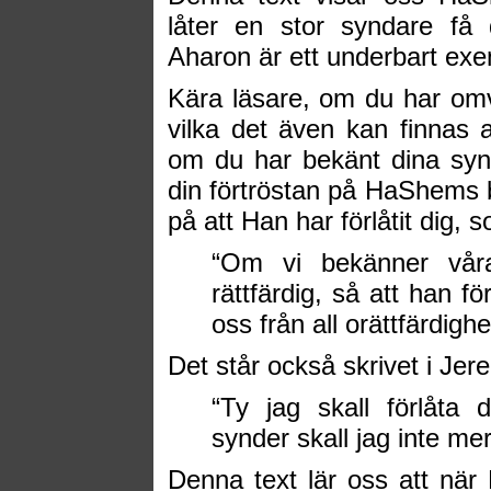
låter en stor syndare få 
Aharon är ett underbart ex
Kära läsare, om du har omvä
vilka det även kan finnas 
om du har bekänt dina synd
din förtröstan på HaShems 
på att Han har förlåtit dig, 
“Om vi bekänner våra
rättfärdig, så att han f
oss från all orättfärdigh
Det står också skrivet i Jer
“Ty jag skall förlåta
synder skall jag inte m
Denna text lär oss att när