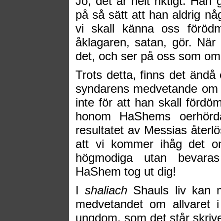
Jo, det är helt riktigt. Ha
på så sätt att han aldrig n
vi skall känna oss förödm
åklagaren, satan, gör. När
det, och ser på oss som om 
Trots detta, finns det än
syndarens medvetande om al
inte för att han skall fördö
honom HaShems oerhörda
resultatet av Messias åter
att vi kommer ihåg det ond
högmodiga utan bevaras
HaShem tog ut dig!
I
shaliach
Shauls liv kan m
medvetandet om allvaret 
ungdom, som det står skrivet