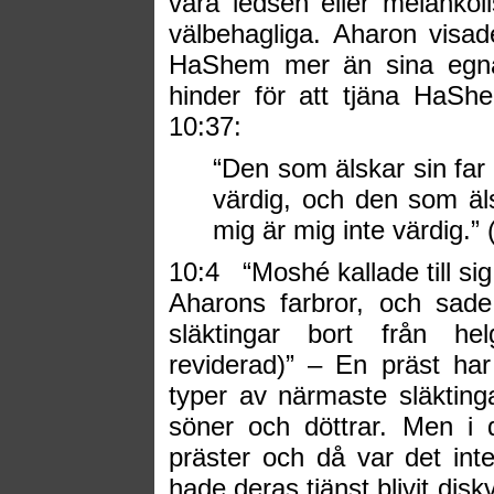
vara ledsen eller melankol
välbehagliga. Aharon visa
HaShem mer än sina egna 
hinder för att tjäna HaSh
10:37:
“Den som älskar sin far 
värdig, och den som äls
mig är mig inte värdig.”
10:4
“Moshé kallade till sig
Aharons farbror, och sad
släktingar bort från he
reviderad)” – En präst har 
typer av närmaste släktingar
söner och döttrar. Men i de
präster och då var det inte
hade deras tjänst blivit disk