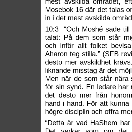
mest avskilda området, e
Mosebok 16 där det talas o
in i det mest avskilda område
10:3
“Och Moshé sade till
talat: På dem som står mig
och inför allt folket bevi
Aharon teg stilla.” (SFB re
desto mer avskildhet krävs
liknande misstag är det möjli
Men när de som står nära syn
för sin synd. En ledare har 
det desto mer från honom.
hand i hand. För att kunna 
högre disciplin och offra mer
“Detta är vad HaShem har 
Det verkar som om det M