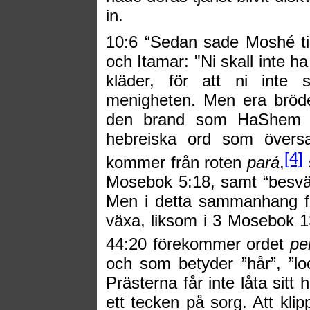
in.
10:6 “Sedan sade Moshé til
och Itamar: "Ni skall inte ha
kläder, för att ni inte
menigheten. Men era bröde
den brand som HaShem ha
hebreiska ord som övers
[4]
kommer från roten
pará
,
Mosebok 5:18, samt “besvära
Men i detta sammanhang för
växa, liksom i 3 Mosebok 1
44:20 förekommer ordet
pe
och som betyder ”hår”, ”lo
Prästerna får inte låta sitt
ett tecken på sorg. Att klip