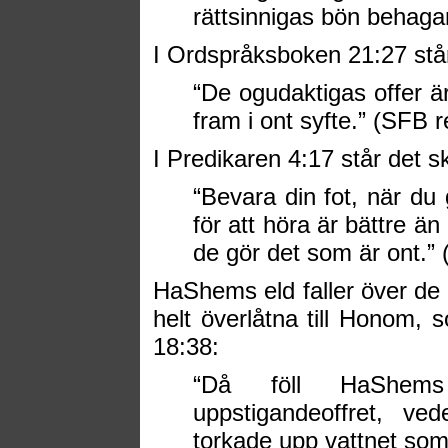
rättsinnigas bön behaga
I Ordspråksboken 21:27 står
“De ogudaktigas offer är
fram i ont syfte.” (SFB 
I Predikaren 4:17 står det sk
“Bevara din fot, när du 
för att höra är bättre än
de gör det som är ont.”
HaShems eld faller över de 
helt överlåtna till Honom, 
18:38:
“
Då föll HaShems
uppstigandeoffret, ve
torkade upp vattnet som 