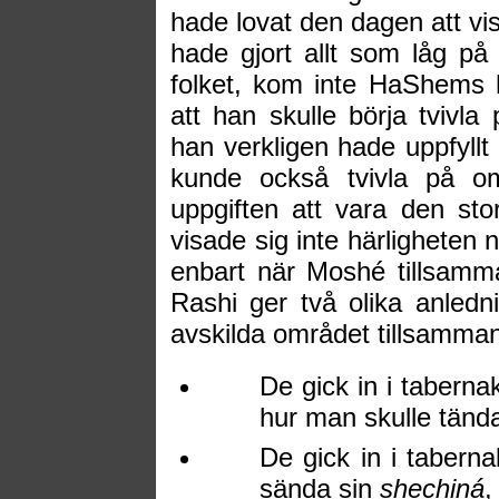
hade lovat den dagen att vis
hade gjort allt som låg på
folket, kom inte HaShems h
att han skulle börja tvivl
han verkligen hade uppfyllt 
kunde också tvivla på om
uppgiften att vara den stor
visade sig inte härligheten n
enbart när Moshé tillsamm
Rashi ger två olika anledni
avskilda området tillsamma
De gick in i taberna
hur man skulle tända
D
e gick in i tabern
sända sin
shechiná
,