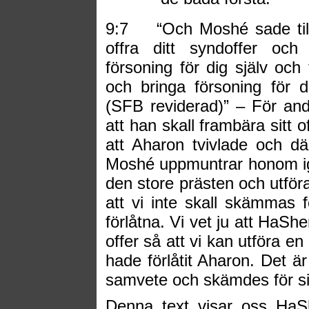
9:7
“Och Moshé sade till
offra ditt syndoffer och
försoning för dig själv och 
och bringa försoning för
(SFB reviderad)” – För an
att han skall frambära sitt o
att Aharon tvivlade och dä
Moshé uppmuntrar honom igen
den store prästen och utföra 
att vi inte skall skämmas 
förlåtna. Vi vet ju att HaSh
offer så att vi kan utföra e
hade förlåtit Aharon. Det är
samvete och skämdes för si
Denna text visar oss HaS