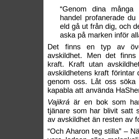
“Genom dina många mi
handel profanerade du 
eld gå ut från dig, och de
aska på marken inför al
Det finns en typ av öve
avskildhet. Men det finns 
kraft. Kraft utan avskild
avskildhetens kraft förinta
genom oss. Låt oss söka av
kapabla att använda HaShems
Vajikrá
är en bok som han
tjänare som har blivit sat
av avskildhet än resten av f
“Och Aharon teg stilla” – Nä