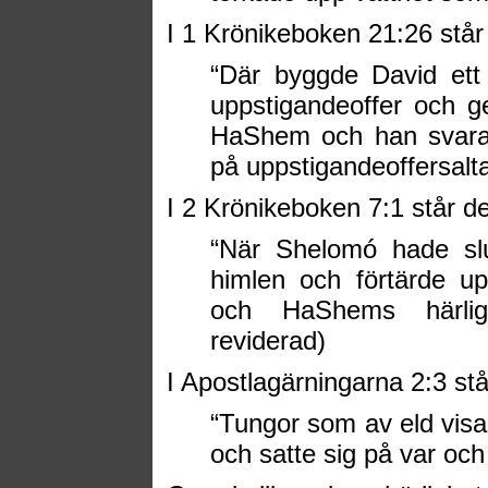
I 1 Krönikeboken 21:26 står 
“
Där byggde David ett
uppstigandeoffer och g
HaShem och han svara
på uppstigandeoffersalta
I 2 Krönikeboken 7:1 står de
“
När Shelomó hade slu
himlen och förtärde upp
och HaShems härlig
reviderad)
I Apostlagärningarna 2:3 står
“
Tungor som av eld visa
och satte sig på var oc