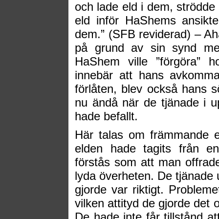
och lade eld i dem, strödd
eld inför HaShems ansikte
dem.” (SFB reviderad)
–
Ah
på grund av sin synd med
HaShem ville ”förgöra” h
innebär att hans avkomma 
förlåten, blev också hans 
nu ändå när de tjänade i
hade befallt.
Här talas om främmande e
elden hade tagits från e
förstås som att man offrade 
lyda överheten. De tjänade ut
gjorde var riktigt. Problem
vilken attityd de gjorde det
De hade inte får tillstånd a