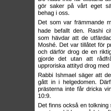
gör saker på vårt eget s
behag i oss.
Det som var främmande me
hade befallt den. Rashi cit
som hävdar att de utfärd
Moshé. Det var tillåtet för 
och därför drog de en riktig
gjorde det utan att rådfr
upproriska attityd drog med
Rabbi Ishmael säger att de
gått in i helgedomen. Där
prästerna inte får dricka vi
10:9.
Det finns också en tolkning 