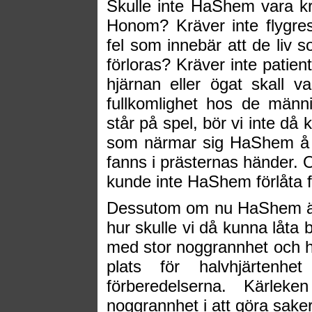
Skulle inte HaShem vara krä
Honom? Kräver inte flygres
fel som innebär att de liv s
förloras? Kräver inte patien
hjärnan eller ögat skall v
fullkomlighet hos de männ
står på spel, bör vi inte då
som närmar sig HaShem å f
fanns i prästernas händer. O
kunde inte HaShem förlåta f
Dessutom om nu HaShem är de
hur skulle vi då kunna låta 
med stor noggrannhet och hö
plats för halvhjärtenhe
förberedelserna. Kärlek
noggrannhet i att göra sake