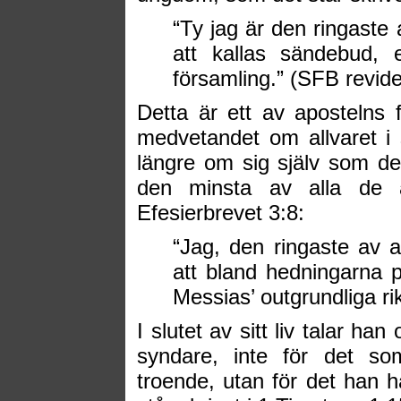
“Ty jag är den ringaste
att kallas sändebud, 
församling.” (SFB revid
Detta är ett av apostelns 
medvetandet om allvaret i 
längre om sig själv som de
den minsta av alla de a
Efesierbrevet 3:8:
“Jag, den ringaste av a
att bland hedningarna 
Messias’ outgrundliga r
I slutet av sitt liv talar ha
syndare, inte för det s
troende, utan för det han h