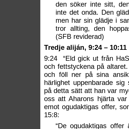
den söker inte sitt, den
inte det onda. Den gläde
men har sin glädje i san
tror allting, den hoppas
(SFB reviderad)
Tredje aliján,
9:24 – 10:11
9:24
“
Eld gick ut från Ha
och fettstyckena på altaret.
och föll ner på sina ansik
härlighet uppenbarade sig
på detta sätt att han var my
oss att Aharons hjärta var
emot ogudaktigas offer, so
15:8:
“
De ogudaktigas offer