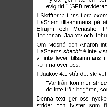
evig tid.” (SFB reviderad
I Skrifterna finns flera exe
HaShem tillsammans på et
Efrajim och Menashé, P
Jochanan, Jaakov och Jehud
Om Moshé och Aharon inte
HaShems
shechiná
inte vis
vi inte lever tillsammans
komma över oss.
I Jaakov 4:1 står det skrivet
“Varifrån kommer strid
de inte från begären, so
Denna text ger oss nyckeln 
strider och tvister som 