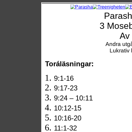
Paras
3 Moseb
Av 
Andra utg
Lukrativ k
Toráläsningar:
9:1-16
9:17-23
9:24 – 10:11
10:12-15
10:16-20
11:1-32