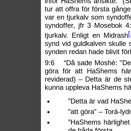
inför HaShems ansikte.” (S
tur att offra för första gången
var en tjurkalv som syndoff
syndoffer, jfr 3 Mosebok 
[
tjurkalv. Enligt en Midrash
synd vid guldkalven skulle 
synden redan hade blivit f
9:6
“Då sade Moshé: "Det
göra för att HaShems härl
reviderad) – Detta är de s
kunna uppleva HaShems här
”Detta är vad HaShe
”att göra” – Torá-ly
”HaShems härlighet s
de båda första.