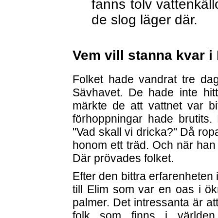
fanns tolv vattenkäll
de slog läger där.
Vem vill stanna kvar i
Folket hade vandrat tre dag
Sävhavet. De hade inte hit
märkte de att vattnet var bi
förhoppningar hade brutits
"Vad skall vi dricka?" Då rop
honom ett träd. Och när han k
Där prövades folket.
Efter den bittra erfarenheten
till Elim som var en oas i ök
palmer. Det intressanta är a
folk som finns i världen