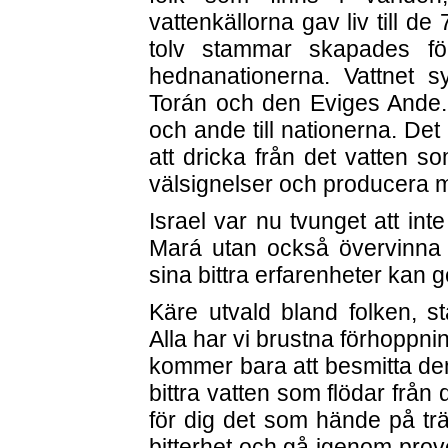
vattenkällorna gav liv till de
tolv stammar skapades för
hednanationerna. Vattnet s
Torán och den Eviges Ande. Is
och ande till nationerna. Det
att dricka från det vatten 
välsignelser och producera m
Israel var nu tvunget att int
Mará utan också övervinna
sina bittra erfarenheter kan ge
Käre utvald bland folken, st
Alla har vi brustna förhoppni
kommer bara att besmitta de
bittra vatten som flödar från
för dig det som hände på träd
bitterhet och gå igenom provet