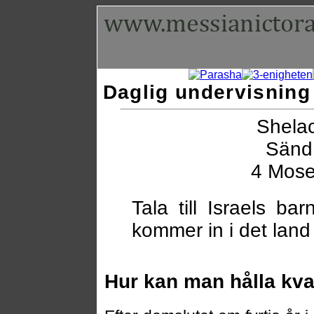
Daglig undervisning 
Shelac
Sänd 
4 Mose
Tala till Israels ba
kommer in i det land 
Hur kan man hålla kv