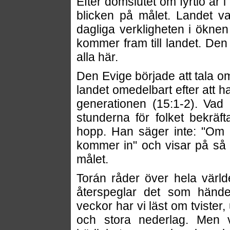
Efter domslutet om fyrtio år i 
blicken på målet. Landet v
dagliga verkligheten i öknen 
kommer fram till landet. De
alla här.
Den Evige började att tala o
landet omedelbart efter att 
generationen (15:1-2). Vad
stunderna för folket bekräf
hopp. Han säger inte: "Om n
kommer in" och visar på så s
målet.
Torán råder över hela värld
återspeglar det som hände
veckor har vi läst om tviste
och stora nederlag. Men 