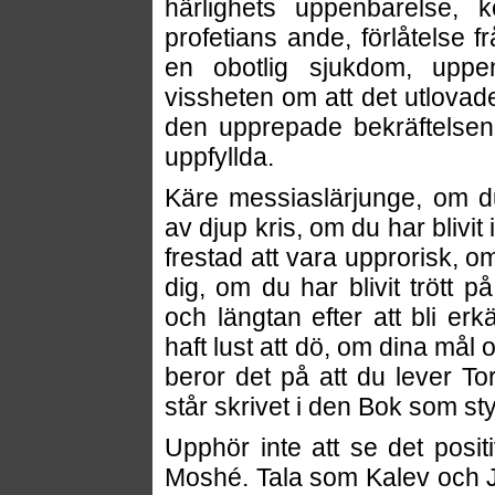
härlighets uppenbarelse, k
profetians ande, förlåtelse f
en obotlig sjukdom, upp
vissheten om att det utlovade
den upprepade bekräftelsen
uppfyllda.
Käre messiaslärjunge, om du
av djup kris, om du har blivit
frestad att vara upprorisk, o
dig, om du har blivit trött
och längtan efter att bli er
haft lust att dö, om dina mål 
beror det på att du lever 
står skrivet i den Bok som sty
Upphör inte att se det posi
Moshé. Tala som Kalev och J