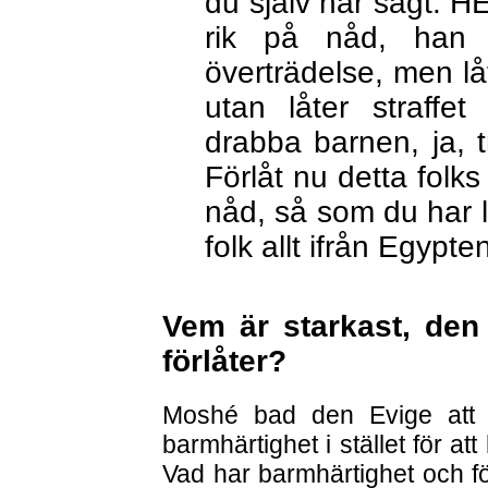
du själv har sagt: H
rik på nåd, han f
överträdelse, men låt
utan låter straffet
drabba barnen, ja, t
Förlåt nu detta folks
nåd, så som du har låt
folk allt ifrån Egypte
Vem är starkast, den
förlåter?
Moshé bad den Evige att g
barmhärtighet i stället för at
Vad har barmhärtighet och fö