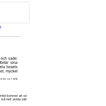
 och sade:
örtär sina
ela Israels
et, mycket
13:33, 14:7 SFB
amtid kommer att se
vå helt skilda sätt