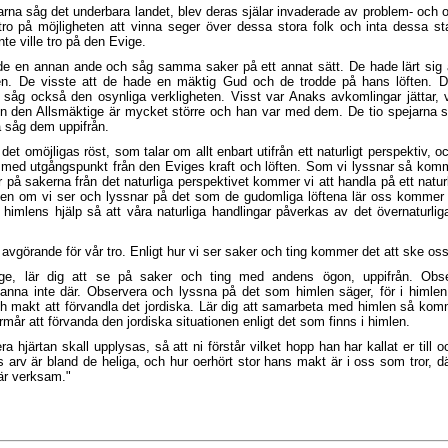
jarna såg det underbara landet, blev deras själar invaderade av problem- och
ro på möjligheten att vinna seger över dessa stora folk och inta dessa sta
nte ville tro på den Evige.
de en annan ande och såg samma saker på ett annat sätt. De hade lärt sig
n. De visste att de hade en mäktig Gud och de trodde på hans löften. 
 såg också den osynliga verkligheten. Visst var Anaks avkomlingar jättar, 
n den Allsmäktige är mycket större och han var med dem. De tio spejarna s
 såg dem uppifrån.
 det omöjligas röst, som talar om allt enbart utifrån ett naturligt perspektiv, o
med utgångspunkt från den Eviges kraft och löften. Som vi lyssnar så komme
 på sakerna från det naturliga perspektivet kommer vi att handla på ett naturl
 Men om vi ser och lyssnar på det som de gudomliga löftena lär oss kommer v
å himlens hjälp så att våra naturliga handlingar påverkas av det övernaturliga
r avgörande för vår tro. Enligt hur vi ser saker och ting kommer det att ske oss
nge, lär dig att se på saker och ting med andens ögon, uppifrån. Obs
tanna inte där. Observera och lyssna på det som himlen säger, för i himle
h makt att förvandla det jordiska. Lär dig att samarbeta med himlen så komm
rmår att förvanda den jordiska situationen enligt det som finns i himlen.
ra hjärtan skall upplysas, så att ni förstår vilket hopp han har kallat er till o
s arv är bland de heliga, och hur oerhört stor hans makt är i oss som tror, dä
 är verksam."