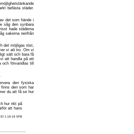
 omöjlighetstänkande
rkt befästa städer.
 av det som hände i
De såg den synbara
visst hade städerna
åg sakerna nerifrån
ch det möjligas röst,
r vi att tro. Om vi
igt sätt och bara få
i att handla på ett
 och förvandlas till
.
ervera den fysiska
n finns den som har
er du att få se hur
ch hur rikt på
rför att hans
Ef 1:18-19 SFB