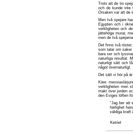
Trots att de tio spe
och de kunde inte t
Orsaken var att de i
Men två spejare ha
Egypten och i ökne
verkligheten och de
jättehöga murar, me
men de två spejarna
Det finns två röster,
som talar om saker 
bara ser och lyssnar
naturliga resultat.
naturligt sätt och f
något övernaturligt.
Det sätt vi hör på ä
Käre messiaslärju
verkligheten men s
makt över jorden oc
den Eviges löften fö
"Jag ber att e
härlighet han
väldiga kraft
Ketriel