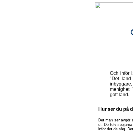
Och inför 
"Det land
inbyggare,
menighet: 
gott land.
Hur ser du på d
Det man ser avgör e
ut. De tolv spejar
inför det de såg. De