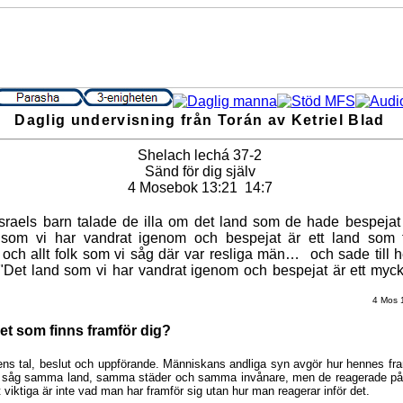
Daglig undervisning från Torán av Ketriel Blad
Shelach lechá 37-2
Sänd för dig själv
4 Mosebok 13:21 ­ 14:7
Israels barn talade de illa om det land som de hade bespejat
 som vi har vandrat igenom och bespejat är ett land som f
 och allt folk som vi såg där var resliga män… och sade till h
"Det land som vi har vandrat igenom och bespejat är ett myck
4 Mos 
et som finns framför dig?
ns tal, beslut och uppförande. Människans andliga syn avgör hur hennes fr
na såg samma land, samma städer och samma invånare, men de reagerade på t
t viktiga är inte vad man har framför sig utan hur man reagerar inför det.